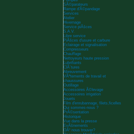
SÃ©parateurs
Rampe d'Ã©pandage
Services
Atelier
Hivernage
Service piÃšces
S.A.V.
Libre service
PiÃšces d'usure et carbure
Eclairage et signalisation
Compresseurs
Chauffage
Nettoyeurs haute pression
Lubrifiants
ClÃ´tures
Abreuvement
VÃªtements de travail et
chaussures
Outillage
Accessoires Ã©levage
Accessoires irrigation
Jouets
Film d'enrubannage, filets,ficelles
Qui sommes-nous ?
PrÃ©sentation
Historique
Vue dans la presse
EvÃšnements
OÃ¹ nous trouver?