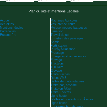
Plan du site et mentions Légales
Accueil
Machines Agricoles
Actualités
Vos interlocuteurs
Mentions légales
Moissonneuses batteuses
Partenaires
Fenaison
Espace Pro
Travail du sol
Entretien des paysages
Semis
Fertilisation
PulvÃƒÂ©risation
Pressage
Chargeurs et accessoires
Elevage
Tracteurs
Tubulaire
Elevage
Traite Vaches
Robot VMS
Salles de traite rotatives
Traite par l'arriÃšre
Traite en Ã©pi
Traite Chevres
Ligne haute
Stalles et contention chÃšvres
Ligne basse
Equipements batiments