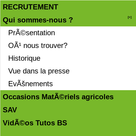
RECRUTEMENT
[+]
Qui sommes-nous ?
PrÃ©sentation
OÃ¹ nous trouver?
Historique
Vue dans la presse
EvÃšnements
Occasions MatÃ©riels agricoles
SAV
VidÃ©os Tutos BS