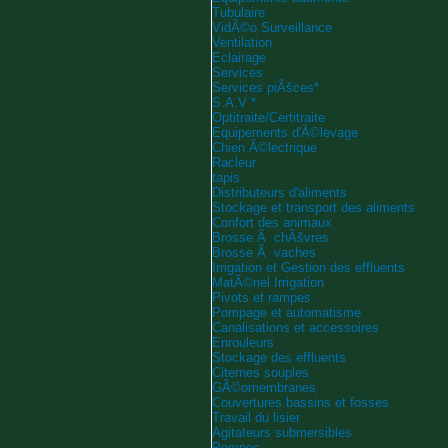
Tubulaire
VidÃ©o Surveillance
Ventilation
Eclairage
Services
Services piÃšces*
S.A.V *
Optitraite/Certitraite
Equipements d'Ã©levage
Chien Ã©lectrique
Racleur
tapis
Distributeurs d'aliments
Stockage et transport des aliments
Confort des animaux
Brosse Ã chÃšvres
Brosse Ã vaches
Irrigation et Gestion des effluents
MatÃ©riel Irrigation
Pivots et rampes
Pompage et automatisme
Canalisations et accessoires
Enrouleurs
Stockage des effluents
Citernes souples
GÃ©omembranes
Couvertures bassins et fosses
Travail du lisier
Agitateurs submersibles
Pompes